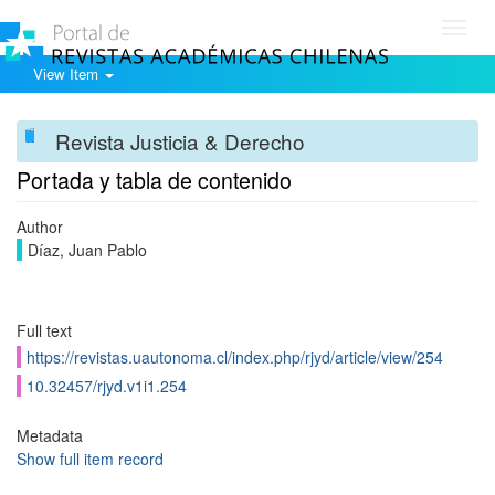
Toggl
navig
View Item
Revista Justicia & Derecho
Portada y tabla de contenido
Author
Díaz, Juan Pablo
Full text
https://revistas.uautonoma.cl/index.php/rjyd/article/view/254
10.32457/rjyd.v1i1.254
Metadata
Show full item record