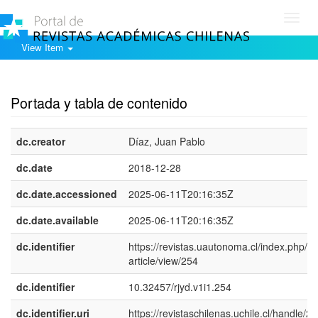
Toggl
navig
View Item
Show simple item record
Portada y tabla de contenido
dc.creator
Díaz, Juan Pablo
dc.date
2018-12-28
dc.date.accessioned
2025-06-11T20:16:35Z
dc.date.available
2025-06-11T20:16:35Z
dc.identifier
https://revistas.uautonoma.cl/index.php/rjy
article/view/254
dc.identifier
10.32457/rjyd.v1i1.254
dc.identifier.uri
https://revistaschilenas.uchile.cl/handle/2