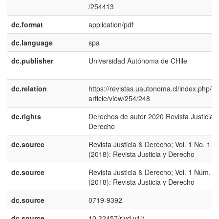
/254413
dc.format
application/pdf
dc.language
spa
dc.publisher
Universidad Autónoma de CHile
dc.relation
https://revistas.uautonoma.cl/index.php/rjy
article/view/254/248
dc.rights
Derechos de autor 2020 Revista Justicia 
Derecho
dc.source
Revista Justicia & Derecho; Vol. 1 No. 1
(2018): Revista Justicia y Derecho
dc.source
Revista Justicia & Derecho; Vol. 1 Núm. 1
(2018): Revista Justicia y Derecho
dc.source
0719-9392
dc.source
10.32457/rjyd.v1i1