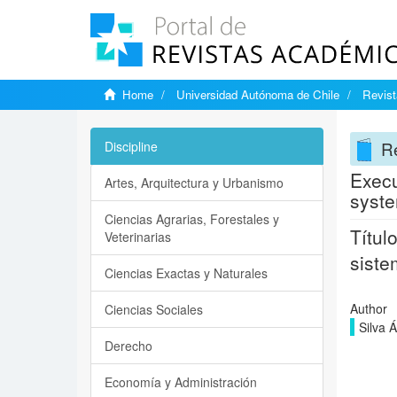
Home
Universidad Autónoma de Chile
Revist
Re
Discipline
Execu
Artes, Arquitectura y Urbanismo
syste
Ciencias Agrarias, Forestales y
Títul
Veterinarias
siste
Ciencias Exactas y Naturales
Author
Ciencias Sociales
Silva 
Derecho
Economía y Administración