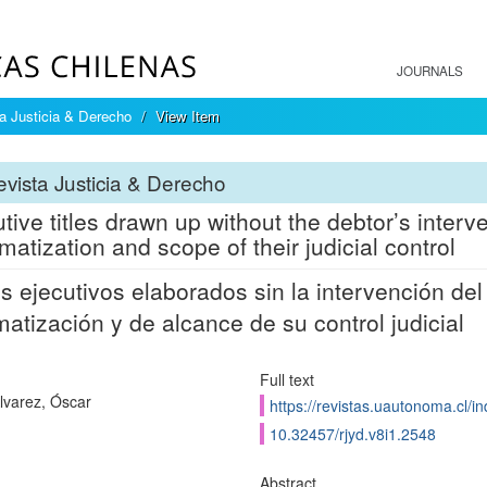
JOURNALS
a Justicia & Derecho
View Item
vista Justicia & Derecho
tive titles drawn up without the debtor’s interve
matization and scope of their judicial control
os ejecutivos elaborados sin la intervención de
matización y de alcance de su control judicial
Full text
Álvarez, Óscar
https://revistas.uautonoma.cl/in
10.32457/rjyd.v8i1.2548
Abstract