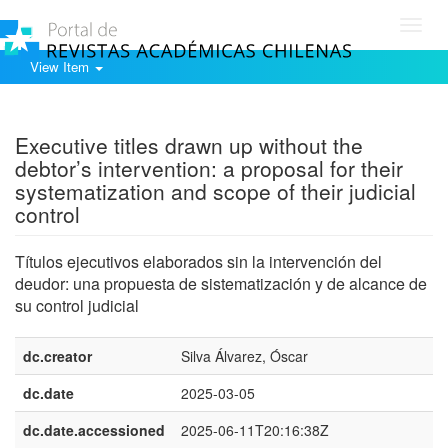
Toggl
navig
View Item
Show simple item record
Executive titles drawn up without the
debtor’s intervention: a proposal for their
systematization and scope of their judicial
control
Títulos ejecutivos elaborados sin la intervención del
deudor: una propuesta de sistematización y de alcance de
su control judicial
dc.creator
Silva Álvarez, Óscar
dc.date
2025-03-05
dc.date.accessioned
2025-06-11T20:16:38Z