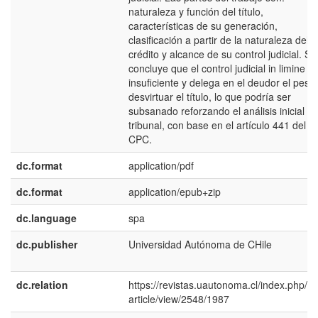
naturaleza y función del título,
características de su generación,
clasificación a partir de la naturaleza del
crédito y alcance de su control judicial. Se
concluye que el control judicial in limine e
insuficiente y delega en el deudor el peso
desvirtuar el título, lo que podría ser
subsanado reforzando el análisis inicial de
tribunal, con base en el artículo 441 del
CPC.
dc.format
application/pdf
dc.format
application/epub+zip
dc.language
spa
dc.publisher
Universidad Autónoma de CHile
dc.relation
https://revistas.uautonoma.cl/index.php/rjy
article/view/2548/1987