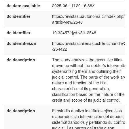
dc.date.available
2025-06-11T20:16:38Z
dc.identifier
https://revistas.uautonoma.cl/index.php/rjy
article/view/2548
dc.identifier
10.32457/rjyd.v8i1.2548
dc.identifier.uri
https://revistaschilenas.uchile.cl/handle/2
/254422
dc.description
The study analyzes the executive titles
drawn up without the debtor’s intervention
systematizing them and outlining their
judicial control. The parts of the work are
nature and function of the title,
characteristics of its generation,
classification based on the nature of the
credit and scope of its judicial control.
dc.description
El estudio analiza los títulos ejecutivos
elaborados sin intervención del deudor,
sistematizándolos y perfilando su control
judicial. Las partes del trabajo son: