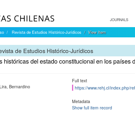
JOURNALS
íso
Revista de Estudios Histórico-Jurídicos
View Item
vista de Estudios Histórico-Jurídicos
 históricas del estado constitucional en los países
Full text
Lira, Bernardino
https://www.rehj.cl/index.php/reh
Metadata
Show full item record