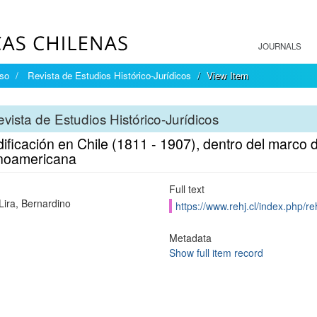
JOURNALS
íso
Revista de Estudios Histórico-Jurídicos
View Item
vista de Estudios Histórico-Jurídicos
ificación en Chile (1811 - 1907), dentro del marco 
noamericana
Full text
Lira, Bernardino
https://www.rehj.cl/index.php/re
Metadata
Show full item record