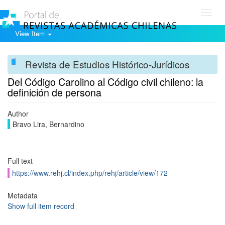
Toggl
navig
View Item
Revista de Estudios Histórico-Jurídicos
Del Código Carolino al Código civil chileno: la
definición de persona
Author
Bravo Lira, Bernardino
Full text
https://www.rehj.cl/index.php/rehj/article/view/172
Metadata
Show full item record