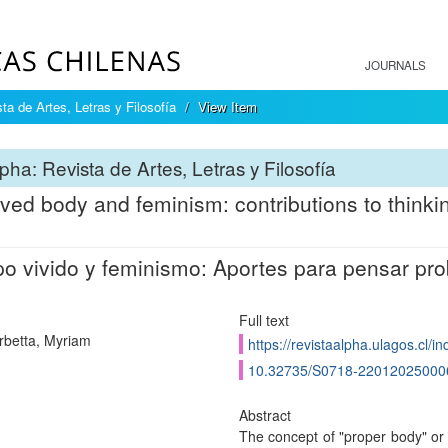
JOURNALS
ta de Artes, Letras y Filosofía
View Item
pha: Revista de Artes, Letras y Filosofía
ived body and feminism: contributions to thinki
o vivido y feminismo: Aportes para pensar prob
Full text
rbetta, Myriam
https://revistaalpha.ulagos.cl/i
10.32735/S0718-22012025000
Abstract
The concept of "proper body" o