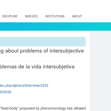
DISCIPLINE
INDEXED
INSTITUTIONS
ABOUT
ng about problems of intersubjective
lemas de la vida intersubjetiva
ndex.php/alpha/article/view/3232
603232
r "lived body" proposed by phenomenology has allowed