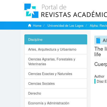
Home
Universidad de Los Lagos
Alpha: Revis
Al
Discipline
The l
Artes, Arquitectura y Urbanismo
life
Ciencias Agrarias, Forestales y
Cuerp
Veterinarias
Ciencias Exactas y Naturales
Author
Díaz E
Ciencias Sociales
Derecho
Economía y Administración