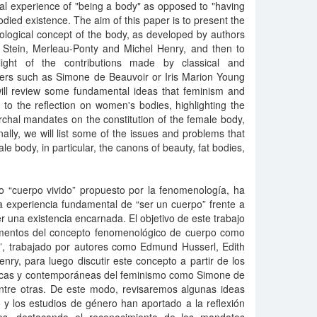
al experience of "being a body" as opposed to "having
odied existence. The aim of this paper is to present the
logical concept of the body, as developed by authors
Stein, Merleau-Ponty and Michel Henry, and then to
light of the contributions made by classical and
hers such as Simone de Beauvoir or Iris Marion Young
ill review some fundamental ideas that feminism and
to the reflection on women's bodies, highlighting the
archal mandates on the constitution of the female body,
inally, we will list some of the issues and problems that
le body, in particular, the canons of beauty, fat bodies,
o “cuerpo vivido” propuesto por la fenomenología, ha
a experiencia fundamental de “ser un cuerpo” frente a
er una existencia encarnada. El objetivo de este trabajo
lementos del concepto fenomenológico de cuerpo como
o”, trabajado por autores como Edmund Husserl, Edith
nry, para luego discutir este concepto a partir de los
ásicas y contemporáneas del feminismo como Simone de
entre otras. De este modo, revisaremos algunas ideas
y los estudios de género han aportado a la reflexión