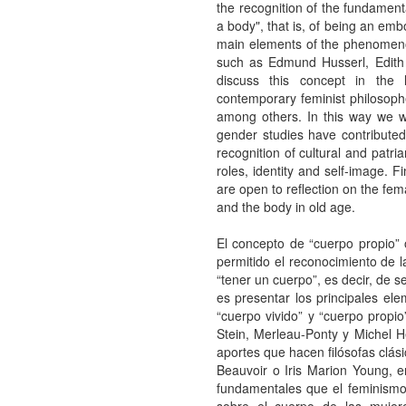
the recognition of the fundament
a body", that is, of being an emb
main elements of the phenomeno
such as Edmund Husserl, Edith 
discuss this concept in the 
contemporary feminist philosop
among others. In this way we w
gender studies have contributed 
recognition of cultural and patri
roles, identity and self-image. F
are open to reflection on the fema
and the body in old age.
El concepto de “cuerpo propio” 
permitido el reconocimiento de l
“tener un cuerpo”, es decir, de s
es presentar los principales e
“cuerpo vivido” y “cuerpo propi
Stein, Merleau-Ponty y Michel He
aportes que hacen filósofas cl
Beauvoir o Iris Marion Young, 
fundamentales que el feminismo 