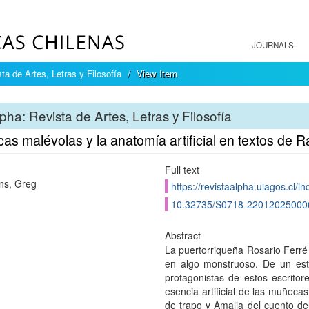
JOURNALS
ta de Artes, Letras y Filosofía
View Item
pha: Revista de Artes, Letras y Filosofía
s malévolas y la anatomía artificial en textos de 
Full text
ns, Greg
https://revistaalpha.ulagos.cl/i
10.32735/S0718-22012025000
Abstract
La puertorriqueña Rosario Ferré y
en algo monstruoso. De un est
protagonistas de estos escritor
esencia artificial de las muñec
de trapo y Amalia del cuento d