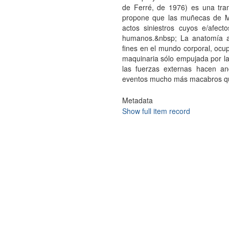
de Ferré, de 1976) es una tra
propone que las muñecas de M
actos siniestros cuyos e/afec
humanos.&nbsp; La anatomía art
fines en el mundo corporal, ocu
maquinaria sólo empujada por l
las fuerzas externas hacen a
eventos mucho más macabros qu
Metadata
Show full item record