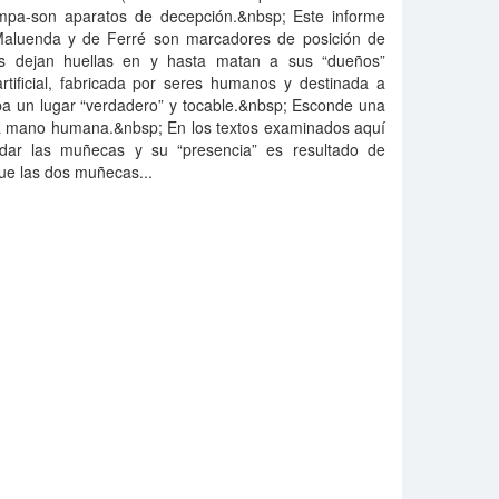
mpa-son aparatos de decepción.&nbsp; Este informe
aluenda y de Ferré son marcadores de posición de
tos dejan huellas en y hasta matan a sus “dueños”
ificial, fabricada por seres humanos y destinada a
pa un lugar “verdadero” y tocable.&nbsp; Esconde una
a mano humana.&nbsp; En los textos examinados aquí
ndar las muñecas y su “presencia” es resultado de
e las dos muñecas...