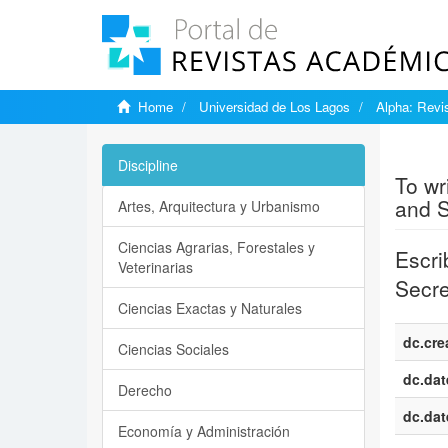
Home
Universidad de Los Lagos
Alpha: Revis
Show si
Discipline
To wr
and S
Artes, Arquitectura y Urbanismo
Ciencias Agrarias, Forestales y
Escri
Veterinarias
Secre
Ciencias Exactas y Naturales
dc.cre
Ciencias Sociales
dc.dat
Derecho
dc.dat
Economía y Administración