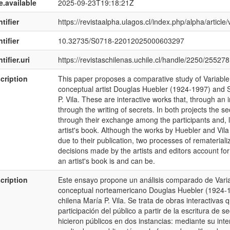
e.available
2025-09-23T19:18:21Z
tifier
https://revistaalpha.ulagos.cl/index.php/alpha/article
tifier
10.32735/S0718-22012025000603297
tifier.uri
https://revistaschilenas.uchile.cl/handle/2250/255278
cription
This paper proposes a comparative study of Variable
conceptual artist Douglas Huebler (1924-1997) and S
P. Vila. These are interactive works that, through an in
through the writing of secrets. In both projects the s
through their exchange among the participants and, la
artist's book. Although the works by Huebler and Vila
due to their publication, two processes of rematerial
decisions made by the artists and editors account for
an artist's book is and can be.
cription
Este ensayo propone un análisis comparado de Variab
conceptual norteamericano Douglas Huebler (1924-19
chilena María P. Vila. Se trata de obras interactivas 
participación del público a partir de la escritura de
hicieron públicos en dos instancias: mediante su inte