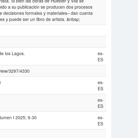
ista. Si bien las obras de Huebler y Vila se
ebido a su publicación se producen dos procesos
de decisiones formales y materiales– dan cuenta
s y puede ser un libro de artista. &nbsp;
e los Lagos.
es-
ES
e/view/3297/4330
i
es-
ES
es-
ES
olumen I 2025; 9-30
es-
ES