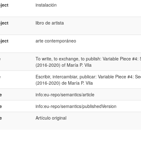
ject
instalación
ject
libro de artista
ject
arte contemporáneo
e
To write, to exchange, to publish: Variable Piece #4
(2016-2020) of María P. Vila
e
Escribir, intercambiar, publicar: Variable Piece #4: 
(2016-2020) de María P. Vila
e
info:eu-repo/semantics/article
e
info:eu-repo/semantics/publishedVersion
e
Artículo original