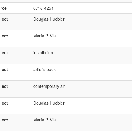
rce
0716-4254
ject
Douglas Huebler
ject
María P. Vila
ject
installation
ject
artist's book
ject
contemporary art
ject
Douglas Huebler
ject
María P. Vila