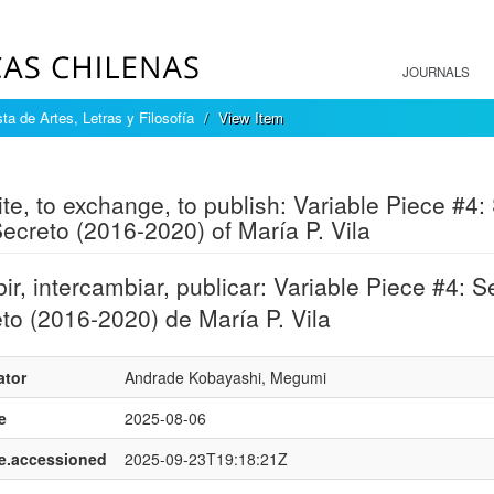
JOURNALS
ta de Artes, Letras y Filosofía
View Item
mple item record
ite, to exchange, to publish: Variable Piece #4
ecreto (2016-2020) of María P. Vila
bir, intercambiar, publicar: Variable Piece #4:
to (2016-2020) de María P. Vila
ator
Andrade Kobayashi, Megumi
e
2025-08-06
e.accessioned
2025-09-23T19:18:21Z