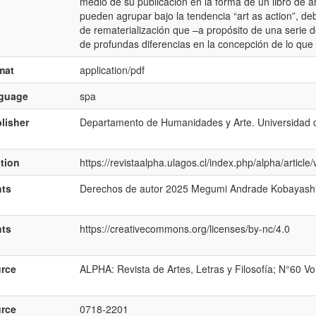
medio de su publicación en la forma de un libro de art
pueden agrupar bajo la tendencia “art as action”, d
de rematerialización que –a propósito de una serie 
de profundas diferencias en la concepción de lo que e
mat
application/pdf
nguage
spa
lisher
Departamento de Humanidades y Arte. Universidad d
ation
https://revistaalpha.ulagos.cl/index.php/alpha/articl
hts
Derechos de autor 2025 Megumi Andrade Kobayash
hts
https://creativecommons.org/licenses/by-nc/4.0
rce
ALPHA: Revista de Artes, Letras y Filosofía; N°60 V
rce
0718-2201