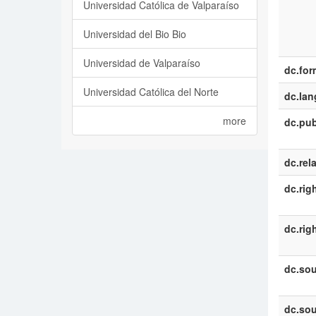
Universidad Católica de Valparaíso
Universidad del Bio Bio
Universidad de Valparaíso
dc.for
Universidad Católica del Norte
dc.la
more
dc.pub
dc.rel
dc.rig
dc.rig
dc.sou
dc.sou