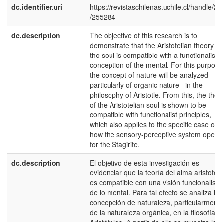
dc.identifier.uri
https://revistaschilenas.uchile.cl/handle/2
/255284
dc.description
The objective of this research is to
demonstrate that the Aristotelian theory of
the soul is compatible with a functionalist
conception of the mental. For this purpose
the concept of nature will be analyzed –
particularly of organic nature– in the
philosophy of Aristotle. From this, the theo
of the Aristotelian soul is shown to be
compatible with functionalist principles,
which also applies to the specific case of
how the sensory-perceptive system opera
for the Stagirite.
dc.description
El objetivo de esta investigación es
evidenciar que la teoría del alma aristotéli
es compatible con una visión funcionalista
de lo mental. Para tal efecto se analiza la
concepción de naturaleza, particularment
de la naturaleza orgánica, en la filosofía d