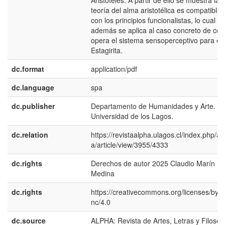
Aristóteles. A partir de ello se muestra la
teoría del alma aristotélica es compatible
con los principios funcionalistas, lo cual
además se aplica al caso concreto de có
opera el sistema sensoperceptivo para el
Estagirita.
dc.format
application/pdf
dc.language
spa
dc.publisher
Departamento de Humanidades y Arte.
Universidad de los Lagos.
dc.relation
https://revistaalpha.ulagos.cl/index.php/al
a/article/view/3955/4333
dc.rights
Derechos de autor 2025 Claudio Marín
Medina
dc.rights
https://creativecommons.org/licenses/by-
nc/4.0
dc.source
ALPHA: Revista de Artes, Letras y Filosofí