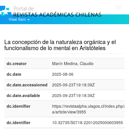
Toggl
navig
View Item
Show simple item record
La concepción de la naturaleza orgánica y el
funcionalismo de lo mental en Aristóteles
dc.creator
Marín Medina, Claudio
dc.date
2025-08-06
dc.date.accessioned
2025-09-23T19:18:39Z
dc.date.available
2025-09-23T19:18:39Z
dc.identifier
https://revistaalpha.ulagos.cl/index.php/al
a/article/view/3955
dc.identifier
10.32735/S0718-22012025000603955