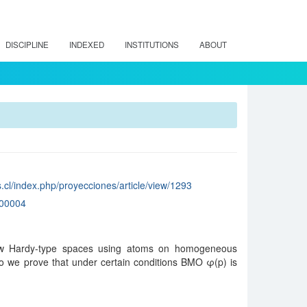
DISCIPLINE
INDEXED
INSTITUTIONS
ABOUT
.cl/index.php/proyecciones/article/view/1293
00004
ew Hardy-type spaces using atoms on homogeneous
o we prove that under certain conditions BMO φ(p) is