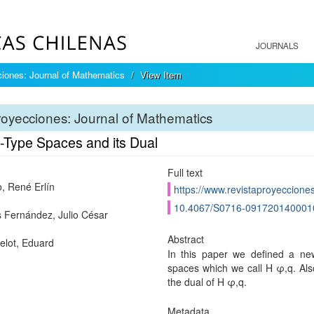
JOURNALS
iones: Journal of Mathematics
View Item
oyecciones: Journal of Mathematics
-Type Spaces and its Dual
Full text
o, René Erlín
https://www.revistaproyecciones
10.4067/S0716-091720140001
Fernández, Julio César
Abstract
elot, Eduard
In this paper we defined a n
spaces which we call H φ,q. Als
the dual of H φ,q.
Metadata