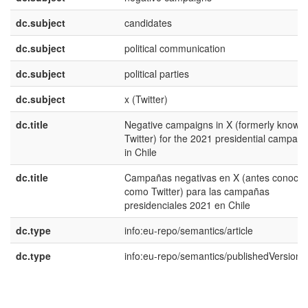
dc.subject
candidates
dc.subject
political communication
dc.subject
political parties
dc.subject
x (Twitter)
dc.title
Negative campaigns in X (formerly known
Twitter) for the 2021 presidential campaig
in Chile
dc.title
Campañas negativas en X (antes conocid
como Twitter) para las campañas
presidenciales 2021 en Chile
dc.type
info:eu-repo/semantics/article
dc.type
info:eu-repo/semantics/publishedVersion