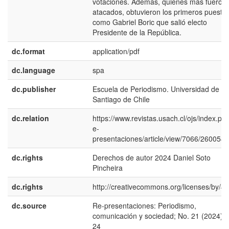
votaciones. Además, quienes más fueron
atacados, obtuvieron los primeros puestos
como Gabriel Boric que salió electo
Presidente de la República.
dc.format
application/pdf
dc.language
spa
dc.publisher
Escuela de Periodismo. Universidad de
Santiago de Chile
dc.relation
https://www.revistas.usach.cl/ojs/index.php
e-
presentaciones/article/view/7066/260058
dc.rights
Derechos de autor 2024 Daniel Soto
Pincheira
dc.rights
http://creativecommons.org/licenses/by/4.
dc.source
Re-presentaciones: Periodismo,
comunicación y sociedad; No. 21 (2024); 
24