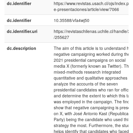
dc.identifier
https://www.revistas.usach.cl/ojs/index.php
e-presentaciones/article/view/7066
dc.identifier
10.35588/vfa4wj50
dc.identifier.uri
https://revistaschilenas.uchile.cl/handle/2
/255627
dc.description
The aim of this article is to understand ho
negative campaigning worked during the
2021 presidential campaigns on social
media X (formerly known as Twitter). This
mixed-methods research integrated
quantitative and qualitative approaches to
analyze the accounts of the seven
presidential candidates who ran for office
and determine the extent to which this tact
was employed in the campaign. The findi
show that negative campaigning is presen
on X, with José Antonio Kast (Republican
Party) being the candidate who used this
strategy the most. Furthermore, the study
helps identify that candidates who faced l