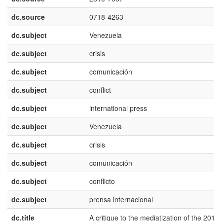
dc.source
0718-4263
dc.subject
Venezuela
dc.subject
crisis
dc.subject
comunicación
dc.subject
conflict
dc.subject
international press
dc.subject
Venezuela
dc.subject
crisis
dc.subject
comunicación
dc.subject
conflicto
dc.subject
prensa internacional
dc.title
A critique to the mediatization of the 2019