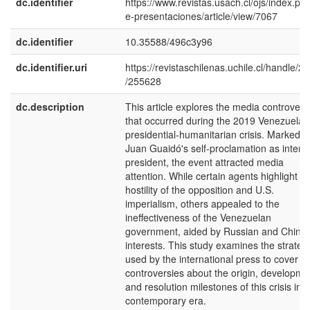
dc.identifier
https://www.revistas.usach.cl/ojs/index.php
e-presentaciones/article/view/7067
dc.identifier
10.35588/496c3y96
dc.identifier.uri
https://revistaschilenas.uchile.cl/handle/2
/255628
dc.description
This article explores the media controvers
that occurred during the 2019 Venezuelan
presidential-humanitarian crisis. Marked b
Juan Guaidó's self-proclamation as interi
president, the event attracted media
attention. While certain agents highlight th
hostility of the opposition and U.S.
imperialism, others appealed to the
ineffectiveness of the Venezuelan
government, aided by Russian and Chine
interests. This study examines the strateg
used by the international press to cover
controversies about the origin, developme
and resolution milestones of this crisis in 
contemporary era.