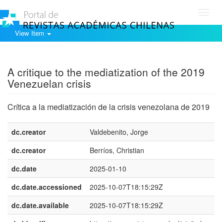
Toggl
navig
View Item
Show simple item record
A critique to the mediatization of the 2019
Venezuelan crisis
Crítica a la mediatización de la crisis venezolana de 2019
dc.creator
Valdebenito, Jorge
dc.creator
Berríos, Christian
dc.date
2025-01-10
dc.date.accessioned
2025-10-07T18:15:29Z
dc.date.available
2025-10-07T18:15:29Z