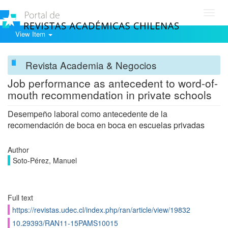
Toggl
navig
View Item
Revista Academia & Negocios
Job performance as antecedent to word-of-
mouth recommendation in private schools
Desempeño laboral como antecedente de la
recomendación de boca en boca en escuelas privadas
Author
Soto-Pérez, Manuel
Full text
https://revistas.udec.cl/index.php/ran/article/view/19832
10.29393/RAN11-15PAMS10015