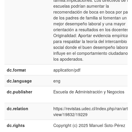
familia.Implicaciones: Los directivos de la
escuelas podrían aumentar la
recomendación de boca en boca por part
de los padres de familia si fomentan un
mejor desempeño laboral y una mayor
orientación a resultados en los docentes.
Originalidad: Aportar evidencia empírica
para respaldar la teoría del intercambio
social donde el buen desempeño laboral
influye en el comportamiento ciudadano d
los apoderados.
dc.format
application/pdf
dc.language
eng
dc.publisher
Escuela de Administración y Negocios
dc.relation
https://revistas.udec.cl/index.php/ran/articl
view/19832/19229
dc.rights
Copyright (c) 2025 Manuel Soto-Pérez