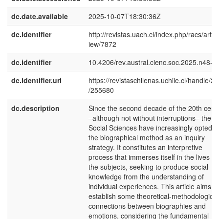
dc.date.available
2025-10-07T18:30:36Z
dc.identifier
http://revistas.uach.cl/index.php/racs/articl
iew/7872
dc.identifier
10.4206/rev.austral.cienc.soc.2025.n48-0
dc.identifier.uri
https://revistaschilenas.uchile.cl/handle/2
/255680
dc.description
Since the second decade of the 20th cent
–although not without interruptions– the
Social Sciences have increasingly opted f
the biographical method as an inquiry
strategy. It constitutes an interpretive
process that immerses itself in the lives of
the subjects, seeking to produce social
knowledge from the understanding of
individual experiences. This article aims to
establish some theoretical-methodological
connections between biographies and
emotions, considering the fundamental