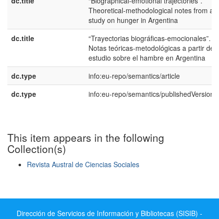
dc.title
“Biographical-emotional trajectories”.
Theoretical-methodological notes from a
study on hunger in Argentina
dc.title
“Trayectorias biográficas-emocionales”.
Notas teóricas-metodológicas a partir de 
estudio sobre el hambre en Argentina
dc.type
info:eu-repo/semantics/article
dc.type
info:eu-repo/semantics/publishedVersion
This item appears in the following
Collection(s)
Revista Austral de Ciencias Sociales
Show simple item record
Dirección de Servicios de Información y Bibliotecas (SISIB) -