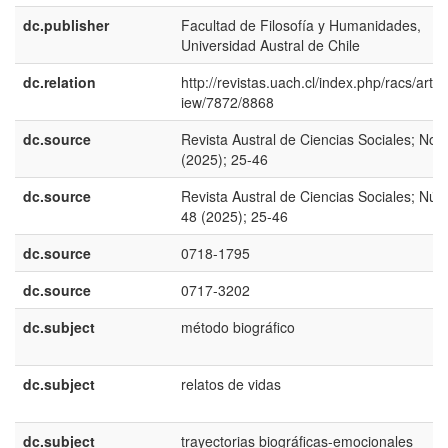
dc.publisher
Facultad de Filosofía y Humanidades,
Universidad Austral de Chile
dc.relation
http://revistas.uach.cl/index.php/racs/articl
iew/7872/8868
dc.source
Revista Austral de Ciencias Sociales; No.
(2025); 25-46
dc.source
Revista Austral de Ciencias Sociales; Núm
48 (2025); 25-46
dc.source
0718-1795
dc.source
0717-3202
dc.subject
método biográfico
dc.subject
relatos de vidas
dc.subject
trayectorias biográficas-emocionales