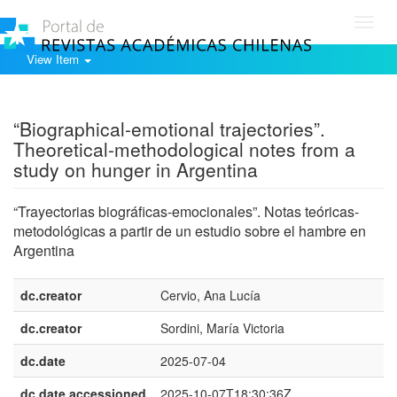
Toggl
navig
View Item
Show simple item record
“Biographical-emotional trajectories”.
Theoretical-methodological notes from a
study on hunger in Argentina
“Trayectorias biográficas-emocionales”. Notas teóricas-
metodológicas a partir de un estudio sobre el hambre en
Argentina
dc.creator
Cervio, Ana Lucía
dc.creator
Sordini, María Victoria
dc.date
2025-07-04
dc.date.accessioned
2025-10-07T18:30:36Z