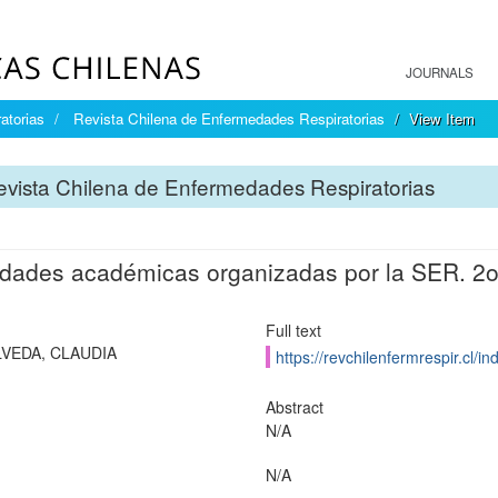
JOURNALS
atorias
Revista Chilena de Enfermedades Respiratorias
View Item
vista Chilena de Enfermedades Respiratorias
idades académicas organizadas por la SER. 2o
Full text
VEDA, CLAUDIA
https://revchilenfermrespir.cl/
Abstract
N/A
N/A