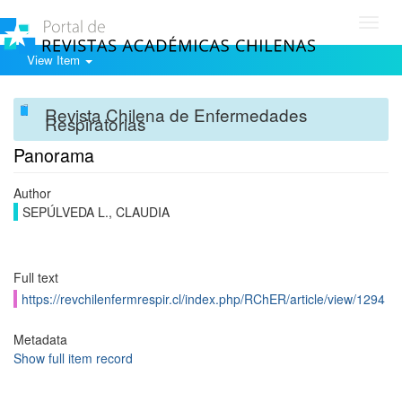
Toggl
navig
View Item
Revista Chilena de Enfermedades
Respiratorias
Panorama
Author
SEPÚLVEDA L., CLAUDIA
Full text
https://revchilenfermrespir.cl/index.php/RChER/article/view/1294
Metadata
Show full item record