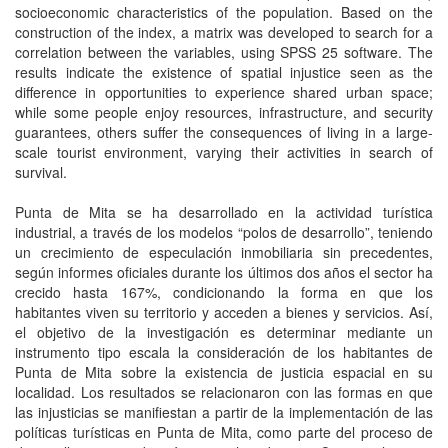
socioeconomic characteristics of the population. Based on the
construction of the index, a matrix was developed to search for a
correlation between the variables, using SPSS 25 software. The
results indicate the existence of spatial injustice seen as the
difference in opportunities to experience shared urban space;
while some people enjoy resources, infrastructure, and security
guarantees, others suffer the consequences of living in a large-
scale tourist environment, varying their activities in search of
survival.
Punta de Mita se ha desarrollado en la actividad turística
industrial, a través de los modelos “polos de desarrollo”, teniendo
un crecimiento de especulación inmobiliaria sin precedentes,
según informes oficiales durante los últimos dos años el sector ha
crecido hasta 167%, condicionando la forma en que los
habitantes viven su territorio y acceden a bienes y servicios. Así,
el objetivo de la investigación es determinar mediante un
instrumento tipo escala la consideración de los habitantes de
Punta de Mita sobre la existencia de justicia espacial en su
localidad. Los resultados se relacionaron con las formas en que
las injusticias se manifiestan a partir de la implementación de las
políticas turísticas en Punta de Mita, como parte del proceso de