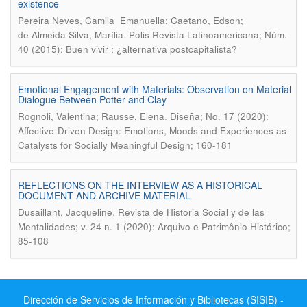
existence
Pereira Neves, Camila Emanuella; Caetano, Edson;
.
de Almeida Silva, Marília
Polis Revista Latinoamericana; Núm.
40 (2015): Buen vivir : ¿alternativa postcapitalista?
Emotional Engagement with Materials: Observation on Material
Dialogue Between Potter and Clay
.
Rognoli, Valentina; Rausse, Elena
Diseña; No. 17 (2020):
Affective-Driven Design: Emotions, Moods and Experiences as
Catalysts for Socially Meaningful Design; 160-181
REFLECTIONS ON THE INTERVIEW AS A HISTORICAL
DOCUMENT AND ARCHIVE MATERIAL
.
Dusaillant, Jacqueline
Revista de Historia Social y de las
Mentalidades; v. 24 n. 1 (2020): Arquivo e Patrimônio Histórico;
85-108
Dirección de Servicios de Información y Bibliotecas (SISIB) -