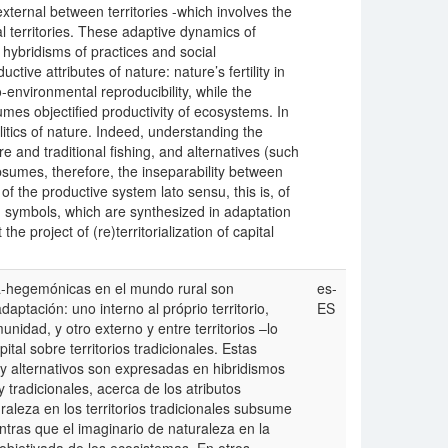
ernal between territories -which involves the
nal territories. These adaptive dynamics of
n hybridisms of practices and social
tive attributes of nature: nature’s fertility in
-environmental reproducibility, while the
umes objectified productivity of ecosystems. In
olitics of nature. Indeed, understanding the
re and traditional fishing, and alternatives (such
bsumes, therefore, the inseparability between
 of the productive system lato sensu, this is, of
nd symbols, which are synthesized in adaptation
he project of (re)territorialization of capital
tra-hegemónicas en el mundo rural son
es-
aptación: uno interno al próprio territorio,
ES
nidad, y otro externo y entre territorios –lo
ital sobre territorios tradicionales. Estas
s y alternativos son expresadas en hibridismos
tradicionales, acerca de los atributos
uraleza en los territorios tradicionales subsume
ntras que el imaginario de naturaleza en la