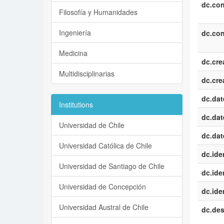
dc.con
Filosofía y Humanidades
Ingeniería
dc.con
Medicina
dc.cre
Multidisciplinarias
dc.cre
dc.dat
Institutions
dc.dat
Universidad de Chile
dc.dat
Universidad Católica de Chile
dc.iden
Universidad de Santiago de Chile
dc.iden
Universidad de Concepción
dc.iden
Universidad Austral de Chile
dc.des