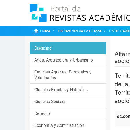
Home
Universidad de Los Lagos
Polis: Revi
Show si
Discipline
Alter
socio
Artes, Arquitectura y Urbanismo
Ciencias Agrarias, Forestales y
Terri
Veterinarias
de la
Ciencias Exactas y Naturales
Terri
socio
Ciencias Sociales
Derecho
dc.con
Economía y Administración