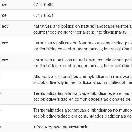
rce
0718-6568
rce
0717-6554
ject
narratives and politics on nature; landscape-territorial
counterhegemonic territorialities; interdisciplinarity
ject
narrativas y políticas de Naturaleza; complejidad paisaj
territorialidades contra-hegemónicas; interdisciplinar
ject
narrativas e políticas de natureza; complexidade paisag
territorialidades contra-hegemônicas; interdisciplinar
e
Alternative territorialities and hybridisms in rural wo
sociobiodiversity in the tradicional communities of me
e
Territorialidades alternativas e hibridismos en el mun
sociobiodiversidad en comunidades tradicionales de B
e
Territorialidades alternativas e hibridismos no mundo
sociobiodiversidade em comunidades tradicionais do 
e
info:eu-repo/semantics/article