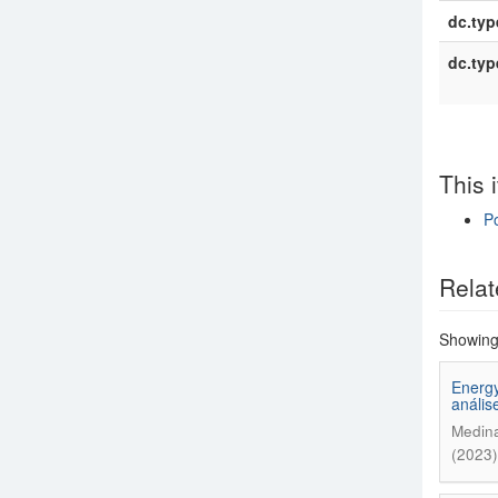
dc.typ
dc.typ
This 
Po
Show si
Relat
Showing 
Energy
anális
Medina
(2023)