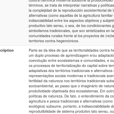
cultura científica moderna subsume la productividad 
términos, se trata de interpretar narrativas y polític
la complejidad de la reproducción socioterritorial de l
alternativas (como aquellas de la agricultura familia
indisociabilidad entre los aspectos objetivos y subjet
productivo lato sensu, o sea, de los condicionantes g
simbolismos tradicionales, que son sintetizados en la
comunidades rurales frente al los proyectos de (re)ter
territorios contra-hegemónicos.
cription
Parte-se da idea de que as territorialidades contra
um duplo processo de aprendizagem e/ou adaptación: 
coevolução entre ecosisstemas e comunidades, e outr
os processos de territorialização do capital sobre terr
adaptativas dos territórios tradicionais e alternativ
representações sociais modernas e tradicionais acer
fertilidad da natureza nos territórios tradicionais s
socioambiental, ao passo que o imaginário de natur
produtividade objetivada dos ecossistemas. Em outros
políticas de natureza. De fato, o entendimiento da c
agricultura e pesca tradicionais e alternativas (como
ecológica) subsume, portanto, a indissociabilidade d
reprodutibilidade de sistema produtivo lato sensu, o