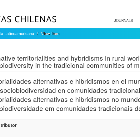
JOURNALS
sta Latinoamericana
View Item
mple item record
native territorialities and hybridisms in rural w
biodiversity in the tradicional communities of m
torialidades alternativas e hibridismos en el mun
 sociobiodiversidad en comunidades tradicional
torialidades alternativas e hibridismos no mund
biodiversidade em comunidades tradicionais do
tributor