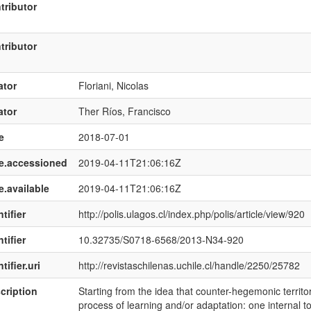
tributor
tributor
ator
Floriani, Nicolas
ator
Ther Ríos, Francisco
e
2018-07-01
e.accessioned
2019-04-11T21:06:16Z
e.available
2019-04-11T21:06:16Z
tifier
http://polis.ulagos.cl/index.php/polis/article/view/920
tifier
10.32735/S0718-6568/2013-N34-920
tifier.uri
http://revistaschilenas.uchile.cl/handle/2250/25782
cription
Starting from the idea that counter-hegemonic territoria
process of learning and/or adaptation: one internal to