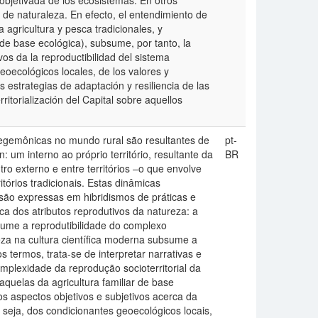
objetivada de los ecosistemas. En otros
as de naturaleza. En efecto, el entendimiento de
a agricultura y pesca tradicionales, y
r de base ecológica), subsume, por tanto, la
ivos da la reproductibilidad del sistema
eoecológicos locales, de los valores y
s estrategias de adaptación y resiliencia de las
ritorialización del Capital sobre aquellos
-hegemônicas no mundo rural são resultantes de
pt-
um interno ao próprio território, resultante da
BR
o externo e entre territórios –o que envolve
itórios tradicionais. Estas dinâmicas
os são expressas em hibridismos de práticas e
ca dos atributos reprodutivos da natureza: a
ubsume a reprodutibilidade do complexo
eza na cultura científica moderna subsume a
 termos, trata-se de interpretar narrativas e
omplexidade da reprodução socioterritorial da
 aquelas da agricultura familiar de base
os aspectos objetivos e subjetivos acerca da
u seja, dos condicionantes geoecológicos locais,