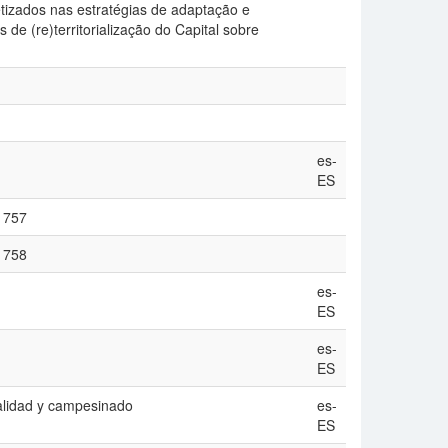
etizados nas estratégias de adaptação e
 de (re)territorialização do Capital sobre
es-
ES
/1757
/1758
es-
ES
es-
ES
alidad y campesinado
es-
ES