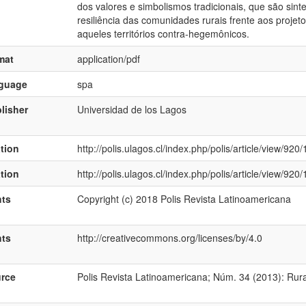
dos valores e simbolismos tradicionais, que são sint
resiliência das comunidades rurais frente aos projetos
aqueles territórios contra-hegemônicos.
mat
application/pdf
nguage
spa
lisher
Universidad de los Lagos
ation
http://polis.ulagos.cl/index.php/polis/article/view/920
ation
http://polis.ulagos.cl/index.php/polis/article/view/920
hts
Copyright (c) 2018 Polis Revista Latinoamericana
hts
http://creativecommons.org/licenses/by/4.0
rce
Polis Revista Latinoamericana; Núm. 34 (2013): Rur