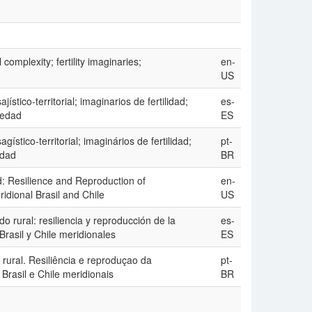
 complexity; fertility imaginaries;
en-
US
ístico-territorial; imaginarios de fertilidad;
es-
iedad
ES
ístico-territorial; imaginários de fertilidad;
pt-
idad
BR
rld: Resilience and Reproduction of
en-
ridional Brasil and Chile
US
do rural: resiliencia y reproducción de la
es-
rasil y Chile meridionales
ES
 rural. Resiliência e reproduçao da
pt-
Brasil e Chile meridionais
BR