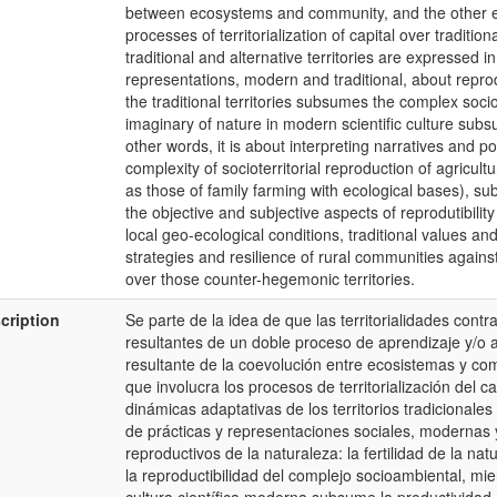
between ecosystems and community, and the other ext
processes of territorialization of capital over traditio
traditional and alternative territories are expressed i
representations, modern and traditional, about reproduc
the traditional territories subsumes the complex socio
imaginary of nature in modern scientific culture subs
other words, it is about interpreting narratives and p
complexity of socioterritorial reproduction of agricultu
as those of family farming with ecological bases), su
the objective and subjective aspects of reprodutibility
local geo-ecological conditions, traditional values a
strategies and resilience of rural communities against t
over those counter-hegemonic territories.
cription
Se parte de la idea de que las territorialidades con
resultantes de un doble proceso de aprendizaje y/o ad
resultante de la coevolución entre ecosistemas y comu
que involucra los procesos de territorialización del cap
dinámicas adaptativas de los territorios tradicionale
de prácticas y representaciones sociales, modernas y 
reproductivos de la naturaleza: la fertilidad de la nat
la reproductibilidad del complejo socioambiental, mie