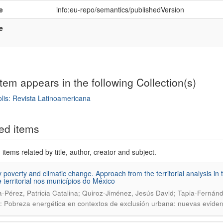
e
info:eu-repo/semantics/publishedVersion
e
item appears in the following Collection(s)
lis: Revista Latinoamericana
mple item record
ed items
items related by title, author, creator and subject.
 poverty and climatic change. Approach from the territorial analysis i
e territorial nos municípios do México
-Pérez, Patricia Catalina; Quiroz-Jiménez, Jesús David; Tapia-Fernán
: Pobreza energética en contextos de exclusión urbana: nuevas eviden