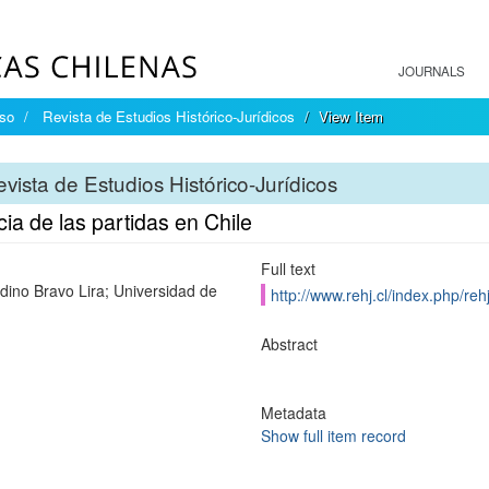
JOURNALS
íso
Revista de Estudios Histórico-Jurídicos
View Item
vista de Estudios Histórico-Jurídicos
ia de las partidas en Chile
Full text
dino Bravo Lira; Universidad de
http://www.rehj.cl/index.php/rehj
Abstract
Metadata
Show full item record