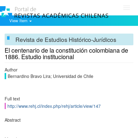
Toggl
navig
View Item
Revista de Estudios Histórico-Jurídicos
El centenario de la constitución colombiana de
1886. Estudio institucional
Author
Bernardino Bravo Lira; Universidad de Chile
Full text
http://www.rehj.cl/index.php/rehj/article/view/147
Abstract