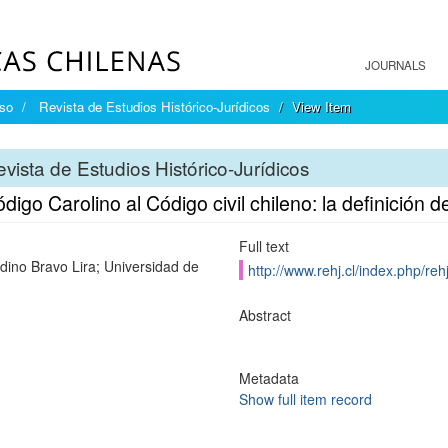
JOURNALS
íso
Revista de Estudios Histórico-Jurídicos
View Item
vista de Estudios Histórico-Jurídicos
digo Carolino al Código civil chileno: la definición 
Full text
dino Bravo Lira; Universidad de
http://www.rehj.cl/index.php/rehj
Abstract
Metadata
Show full item record