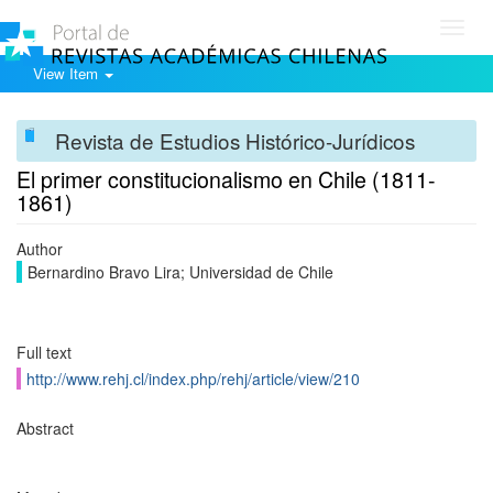
Toggl
navig
View Item
Revista de Estudios Histórico-Jurídicos
El primer constitucionalismo en Chile (1811-
1861)
Author
Bernardino Bravo Lira; Universidad de Chile
Full text
http://www.rehj.cl/index.php/rehj/article/view/210
Abstract