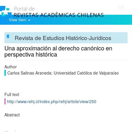
Toggl
navig
View Item
Revista de Estudios Histórico-Jurídicos
Una aproximación al derecho canónico en
perspectiva histórica
Author
Carlos Salinas Araneda; Universidad Católica de Valparaíso
Full text
http://www.rehj.cl/index.php/rehj/article/view/250
Abstract