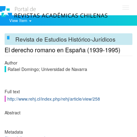
Toggl
navig
View Item
Revista de Estudios Histórico-Jurídicos
El derecho romano en España (1939-1995)
Author
Rafael Domingo; Universidad de Navarra
Full text
http://www.rehj.cl/index.php/rehj/article/view/258
Abstract
Metadata