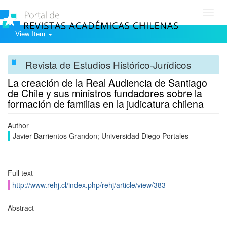
Toggl
navig
View Item
Revista de Estudios Histórico-Jurídicos
La creación de la Real Audiencia de Santiago
de Chile y sus ministros fundadores sobre la
formación de familias en la judicatura chilena
Author
Javier Barrientos Grandon; Universidad Diego Portales
Full text
http://www.rehj.cl/index.php/rehj/article/view/383
Abstract