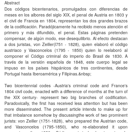
Abstract
Dos códigos bicentenarios, promulgados con diferencias de
meses en los albores del siglo XIX, el penal de Austria en 1803 y
el civil de Francia en 1804, representan los dos grandes brazos
de la codificación. Paradójicamente ha recibido menos atención el
primero y más difundido, el penal. Estas páginas pretenden
compensar, de algún modo, ese desequilibrio. Al efecto destacan
a dos juristas, von Zeiller(l751 - 1828), quien elaboró el código
austriaco y Vasconcelos (1795 - 1850) quien lo reelaboró al
componer el Código criminal do imperio do Brasil de 1830. A
través de la versión española de 1848, este cuerpo legal se
impuso en los países hispánicos de tres continentes, desde
Portugal hasta Iberoamérica y Filipinas.&nbsp;
Two bicentennial codes -Austria's criminal code and France's
1804 civil code, enacted with a difference of months at the turn of
the XIX century- represent two big branches of codification.
Paradoxically, the first has received less attention but has been
more disseminated. The present article intends to make up for
that imbalance somehow by discussingthe work of two prominent
jurists: von Zeiller (1751-1828), who prepared the Austrian code,
and Vasconcelos (1795-1850), who re-elaborated it upon