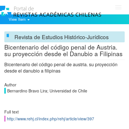
Toggl
navig
View Item
Revista de Estudios Histórico-Jurídicos
Bicentenario del código penal de Austria.
su proyección desde el Danubio a Filipinas
Bicentenario del código penal de austria. su proyección
desde el danubio a filipinas
Author
Bernardino Bravo Lira; Universidad de Chile
Full text
http://www.rehj.cl/index.php/rehj/article/view/397