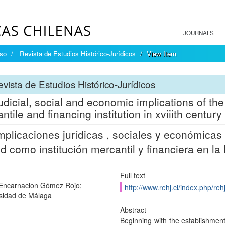
JOURNALS
íso
Revista de Estudios Histórico-Jurídicos
View Item
vista de Estudios Histórico-Jurídicos
udicial, social and economic implications of the
ntile and financing institution in xviiith century
mplicaciones jurídicas , sociales y económica
d como institución mercantil y financiera en la 
Full text
Encarnacion Gómez Rojo;
http://www.rehj.cl/index.php/rehj
sidad de Málaga
Abstract
Beginning with the establishment