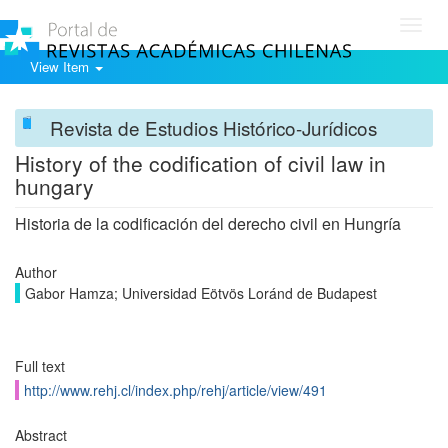
Toggl
navig
View Item
Revista de Estudios Histórico-Jurídicos
History of the codification of civil law in
hungary
Historia de la codificación del derecho civil en Hungría
Author
Gabor Hamza; Universidad Eötvös Loránd de Budapest
Full text
http://www.rehj.cl/index.php/rehj/article/view/491
Abstract