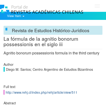
Toggl
navig
View Item
Revista de Estudios Histórico-Jurídicos
La fórmula de la agnitio bonorum
possessionis en el siglo iii
Agnitio bonorum possessionis formula in the third century
Author
Diego M. Santos; Centro Argentino de Estudios Bizantinos
Full text
http://www.rehj.cl/index.php/rehj/article/view/511
Abstract