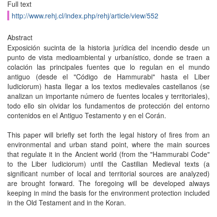
Full text
http://www.rehj.cl/index.php/rehj/article/view/552
Abstract
Exposición sucinta de la historia jurídica del incendio desde un
punto de vista medioambiental y urbanístico, donde se traen a
colación las principales fuentes que lo regulan en el mundo
antiguo (desde el "Código de Hammurabi" hasta el Liber
Iudiciorum) hasta llegar a los textos medievales castellanos (se
analizan un importante número de fuentes locales y territoriales),
todo ello sin olvidar los fundamentos de protección del entorno
contenidos en el Antiguo Testamento y en el Corán.
This paper will briefly set forth the legal history of fires from an
environmental and urban stand point, where the main sources
that regulate it in the Ancient world (from the "Hammurabi Code"
to the Liber Iudiciorum) until the Castilian Medieval texts (a
significant number of local and territorial sources are analyzed)
are brought forward. The foregoing will be developed always
keeping in mind the basis for the environment protection included
in the Old Testament and in the Koran.