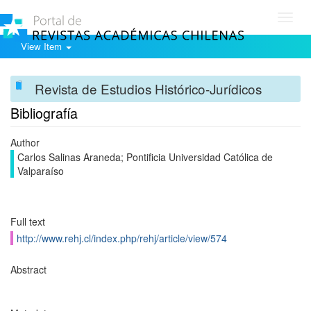
Toggl
navig
View Item
Revista de Estudios Histórico-Jurídicos
Bibliografía
Author
Carlos Salinas Araneda; Pontificia Universidad Católica de
Valparaíso
Full text
http://www.rehj.cl/index.php/rehj/article/view/574
Abstract