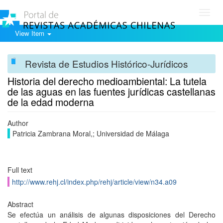
Toggl
navig
View Item
Revista de Estudios Histórico-Jurídicos
Historia del derecho medioambiental: La tutela
de las aguas en las fuentes jurídicas castellanas
de la edad moderna
Author
Patricia Zambrana Moral,; Universidad de Málaga
Full text
http://www.rehj.cl/index.php/rehj/article/view/n34.a09
Abstract
Se efectúa un análisis de algunas disposiciones del Derecho