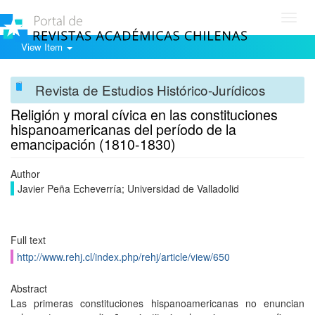
Toggl
navig
View Item
Revista de Estudios Histórico-Jurídicos
Religión y moral cívica en las constituciones
hispanoamericanas del período de la
emancipación (1810-1830)
Author
Javier Peña Echeverría; Universidad de Valladolid
Full text
http://www.rehj.cl/index.php/rehj/article/view/650
Abstract
Las primeras constituciones hispanoamericanas no enuncian