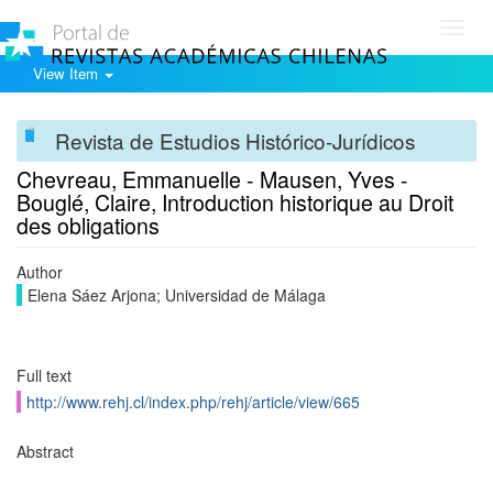
Toggl
navig
View Item
Revista de Estudios Histórico-Jurídicos
Chevreau, Emmanuelle - Mausen, Yves -
Bouglé, Claire, Introduction historique au Droit
des obligations
Author
Elena Sáez Arjona; Universidad de Málaga
Full text
http://www.rehj.cl/index.php/rehj/article/view/665
Abstract