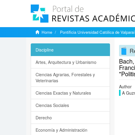
Home
Pontificia Universidad Católica de Valpara
Re
Discipline
Bach, 
Artes, Arquitectura y Urbanismo
Franc
"Polit
Ciencias Agrarias, Forestales y
Veterinarias
Author
Ciencias Exactas y Naturales
A Guz
Ciencias Sociales
Derecho
Economía y Administración