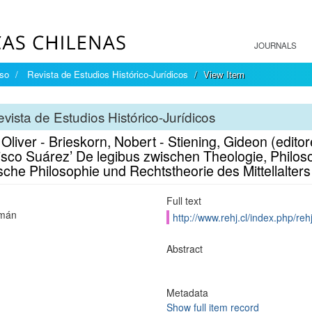
JOURNALS
íso
Revista de Estudios Histórico-Jurídicos
View Item
vista de Estudios Histórico-Jurídicos
Oliver - Brieskorn, Nobert - Stiening, Gideon (edito
isco Suárez’ De legibus zwischen Theologie, Philos
ische Philosophie und Rechtstheorie des Mittellalter
Full text
mán
http://www.rehj.cl/index.php/rehj
Abstract
Metadata
Show full item record