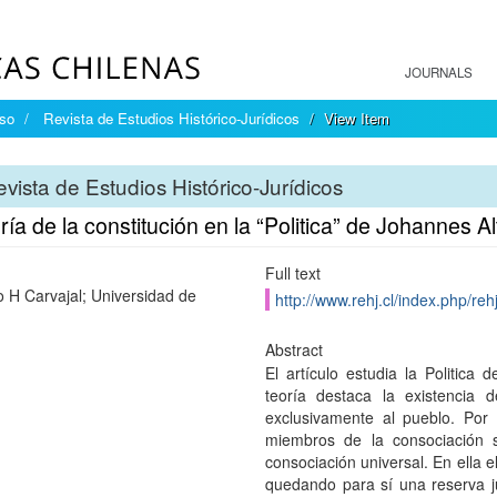
JOURNALS
íso
Revista de Estudios Histórico-Jurídicos
View Item
vista de Estudios Histórico-Jurídicos
ría de la constitución en la “Politica” de Johannes A
Full text
io H Carvajal; Universidad de
http://www.rehj.cl/index.php/rehj
Abstract
El artículo estudia la Politica 
teoría destaca la existencia 
exclusivamente al pueblo. Por
miembros de la consociación 
consociación universal. En ella 
quedando para sí una reserva j