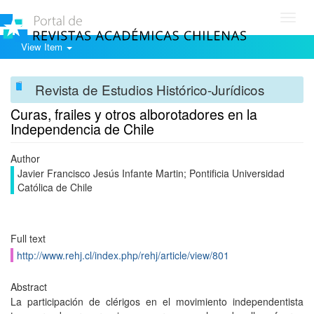
Toggl
navig
View Item
Revista de Estudios Histórico-Jurídicos
Curas, frailes y otros alborotadores en la
Independencia de Chile
Author
Javier Francisco Jesús Infante Martin; Pontificia Universidad
Católica de Chile
Full text
http://www.rehj.cl/index.php/rehj/article/view/801
Abstract
La participación de clérigos en el movimiento independentista