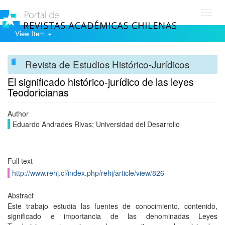
Toggl
navig
View Item
Revista de Estudios Histórico-Jurídicos
El significado histórico-jurídico de las leyes
Teodoricianas
Author
Eduardo Andrades Rivas; Universidad del Desarrollo
Full text
http://www.rehj.cl/index.php/rehj/article/view/826
Abstract
Este trabajo estudia las fuentes de conocimiento, contenido,
significado e importancia de las denominadas Leyes