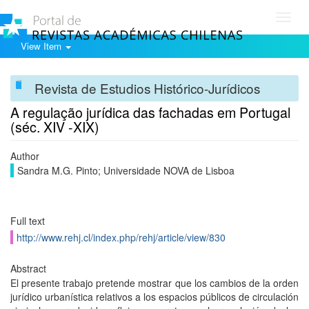
Toggl
navig
View Item
Revista de Estudios Histórico-Jurídicos
A regulação jurídica das fachadas em Portugal
(séc. XIV -XIX)
Author
Sandra M.G. Pinto; Universidade NOVA de Lisboa
Full text
http://www.rehj.cl/index.php/rehj/article/view/830
Abstract
El presente trabajo pretende mostrar que los cambios de la orden
jurídico urbanística relativos a los espacios públicos de circulación