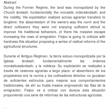
Abstract
During the Former Regime, the land was monopolized by the
Church &ndash; fundamentally the monastic orders&ndash; and
the nobility. His exploitation realized across agrarian transfers to
longtime: the absenteeism of the owners was the norm and the
direct cultivators they were not enjoying sufficient stimuli to
improve his traditional behaviors, of there his massive escape
increasing the rows of emigration. Feijoo is going to criticize with
hardness this situation proposing a series of radical reforms of the
agricultural structures.
Durante el Antiguo Régimen, la tierra estuvo monopolizada por la
Iglesia &ndash; fundamentalmente las órdenes
monásticas&ndash; y la nobleza. Su explotación se realizaba a
través de cesiones agrarias a largo plazo: el absentismo de los
propietarios era la norma y los cultivadores directos no gozaban
de suficientes estímulos para mejorar sus comportamientos
tradicionales, de ahí su huida masiva engrosando las filas de la
emigración. Feijoo va a criticar con dureza esta situación
proponiendo una serie de reformas de las estructuras agrícolas.