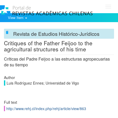
Toggl
navig
View Item
Revista de Estudios Histórico-Jurídicos
Critiques of the Father Feijoo to the
agricultural structures of his time
Críticas del Padre Feijoo a las estructuras agropecuarias
de su tiempo
Author
Luis Rodríguez Ennes; Universidad de Vigo
Full text
http://www.rehj.cl/index.php/rehj/article/view/863