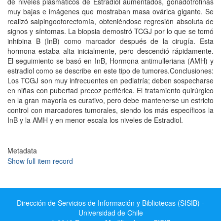
de niveles plasmáticos de Estradiol aumentados, gonadotrofinas
muy bajas e imágenes que mostraban masa ovárica gigante. Se
realizó salpingooforectomía, obteniéndose regresión absoluta de
signos y síntomas. La biopsia demostró TCGJ por lo que se tomó
inhibina B (InB) como marcador después de la cirugía. Esta
hormona estaba alta inicialmente, pero descendió rápidamente.
El seguimiento se basó en InB, Hormona antimulleriana (AMH) y
estradiol como se describe en este tipo de tumores.Conclusiones:
Los TCGJ son muy infrecuentes en pediatría; deben sospecharse
en niñas con pubertad precoz periférica. El tratamiento quirúrgico
en la gran mayoría es curativo, pero debe mantenerse un estricto
control con marcadores tumorales, siendo los más específicos la
InB y la AMH y en menor escala los niveles de Estradiol.
Metadata
Show full item record
Dirección de Servicios de Información y Bibliotecas (SISIB) -
Universidad de Chile