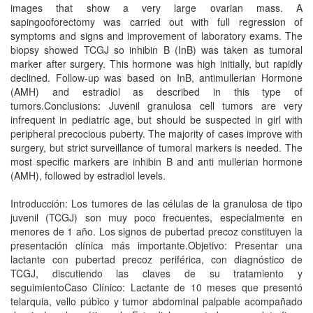
images that show a very large ovarian mass. A
sapingooforectomy was carried out with full regression of
symptoms and signs and improvement of laboratory exams. The
biopsy showed TCGJ so inhibin B (InB) was taken as tumoral
marker after surgery. This hormone was high initially, but rapidly
declined. Follow-up was based on InB, antimullerian Hormone
(AMH) and estradiol as described in this type of
tumors.Conclusions: Juvenil granulosa cell tumors are very
infrequent in pediatric age, but should be suspected in girl with
peripheral precocious puberty. The majority of cases improve with
surgery, but strict surveillance of tumoral markers is needed. The
most specific markers are inhibin B and anti mullerian hormone
(AMH), followed by estradiol levels.
Introducción: Los tumores de las células de la granulosa de tipo
juvenil (TCGJ) son muy poco frecuentes, especialmente en
menores de 1 año. Los signos de pubertad precoz constituyen la
presentación clínica más importante.Objetivo: Presentar una
lactante con pubertad precoz periférica, con diagnóstico de
TCGJ, discutiendo las claves de su tratamiento y
seguimientoCaso Clínico: Lactante de 10 meses que presentó
telarquia, vello púbico y tumor abdominal palpable acompañado