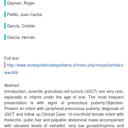
Gejman, Roger
Patillo, Juan Carlos
García, Cristián
García, Hernán
Full text
http://www.revistachilenadepediatria.cl/index.php/rchped/article/v
iew/406
Abstract
Introduction: Juvenile granulosa cell tumors (JGCT) are very rare,
especially in infants under the age of one. The most frequent
presentation is with signs of precocious puberty.Objective:
Present an infant with peripheral precocious puberty, diagnosis of
JGCT and follow up.Clinical Case: 10-monthold female infant with
thelarche, pubic hair and palpable abdominal mass accompanied
with elevated levels of estradiol, very low gonadotrophins and