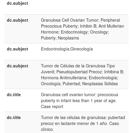
dc.subject
e
U
dc.subject
Granulosa Cell Ovarian Tumor; Peripheral
e
Precocious Puberty; Inhibin B; Anti Mullerian
U
Hormone; Endocrinology; Oncology;
Puberty; Neoplasms
dc.subject
Endocrinología;Ginecología
e
E
dc.subject
Tumor de Células de la Granulosa Tipo
e
Juvenil; Pseudopubertad Precoz; Inhibina B;
E
Hormona Antimulleriana; Endocrinología;
Oncología; Pubertad; Neoplasias Sólidas
dc.title
Granulosa cell ovarian tumor: precocious
e
puberty in infant less than 1 year of age.
U
Case report
dc.title
Tumor de las células de granulosa: pubertad
e
precoz en lactante menor de 1 año. Caso
E
clínico