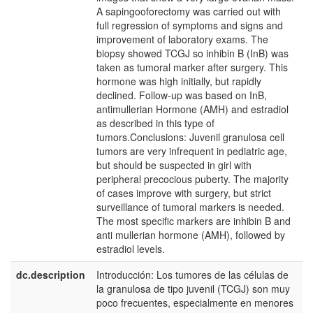
A sapingooforectomy was carried out with
full regression of symptoms and signs and
improvement of laboratory exams. The
biopsy showed TCGJ so inhibin B (InB) was
taken as tumoral marker after surgery. This
hormone was high initially, but rapidly
declined. Follow-up was based on InB,
antimullerian Hormone (AMH) and estradiol
as described in this type of
tumors.Conclusions: Juvenil granulosa cell
tumors are very infrequent in pediatric age,
but should be suspected in girl with
peripheral precocious puberty. The majority
of cases improve with surgery, but strict
surveillance of tumoral markers is needed.
The most specific markers are inhibin B and
anti mullerian hormone (AMH), followed by
estradiol levels.
dc.description
Introducción: Los tumores de las células de
e
la granulosa de tipo juvenil (TCGJ) son muy
E
poco frecuentes, especialmente en menores