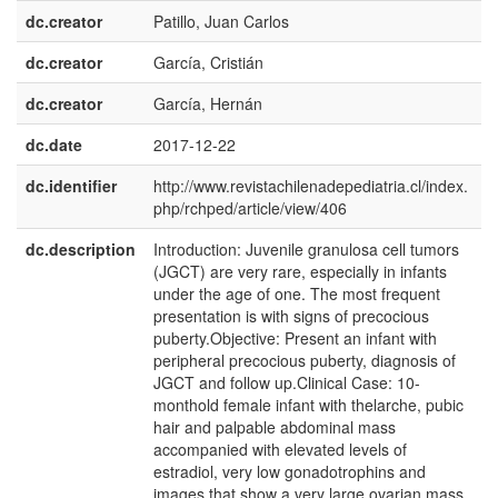
dc.creator
Patillo, Juan Carlos
dc.creator
García, Cristián
dc.creator
García, Hernán
dc.date
2017-12-22
dc.identifier
http://www.revistachilenadepediatria.cl/index.
php/rchped/article/view/406
dc.description
Introduction: Juvenile granulosa cell tumors
e
(JGCT) are very rare, especially in infants
U
under the age of one. The most frequent
presentation is with signs of precocious
puberty.Objective: Present an infant with
peripheral precocious puberty, diagnosis of
JGCT and follow up.Clinical Case: 10-
monthold female infant with thelarche, pubic
hair and palpable abdominal mass
accompanied with elevated levels of
estradiol, very low gonadotrophins and
images that show a very large ovarian mass.