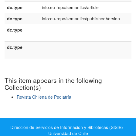
dc.type
info:eu-repo/semantics/article
dc.type
info:eu-repo/semantics/publishedVersion
dc.type
e
U
dc.type
e
E
This item appears in the following
Collection(s)
Revista Chilena de Pediatría
Show simple item record
Dirección de Servicios de Información y Bibliotecas (SISIB) -
Universidad de Chile