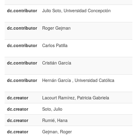
dc.contributor
Julio Soto, Universidad Concepción
e
E
dc.contributor
Roger Gejman
e
E
dc.contributor
Carlos Patilla
e
E
dc.contributor
Cristián García
e
E
dc.contributor
Hernán García , Universidad Católica
e
E
dc.creator
Lacourt Ramírez, Patricia Gabriela
dc.creator
Soto, Julio
dc.creator
Rumié, Hana
dc.creator
Gejman, Roger