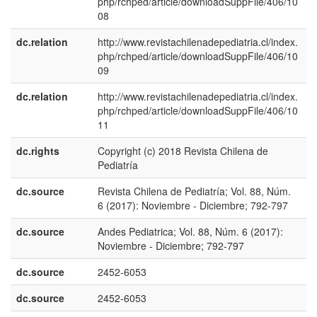
php/rchped/article/downloadSuppFile/406/10
08
dc.relation
http://www.revistachilenadepediatria.cl/index.
php/rchped/article/downloadSuppFile/406/10
09
dc.relation
http://www.revistachilenadepediatria.cl/index.
php/rchped/article/downloadSuppFile/406/10
11
dc.rights
Copyright (c) 2018 Revista Chilena de
e
Pediatría
E
dc.source
Revista Chilena de Pediatría; Vol. 88, Núm.
e
6 (2017): Noviembre - Diciembre; 792-797
U
dc.source
Andes Pediatrica; Vol. 88, Núm. 6 (2017):
e
Noviembre - Diciembre; 792-797
E
dc.source
2452-6053
dc.source
2452-6053