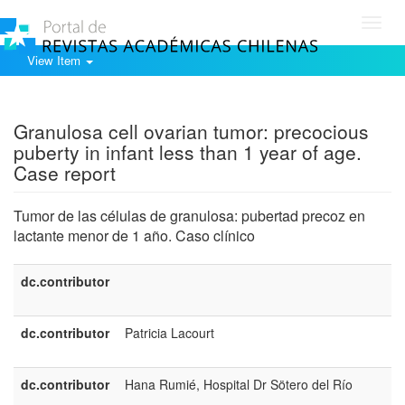
Toggl
navig
View Item
Show simple item record
Granulosa cell ovarian tumor: precocious
puberty in infant less than 1 year of age.
Case report
Tumor de las células de granulosa: pubertad precoz en
lactante menor de 1 año. Caso clínico
dc.contributor
e
U
dc.contributor
Patricia Lacourt
e
E
dc.contributor
Hana Rumié, Hospital Dr Sötero del Río
e
E