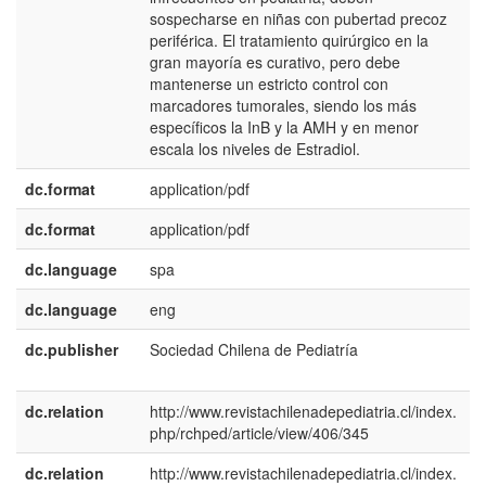
sospecharse en niñas con pubertad precoz
periférica. El tratamiento quirúrgico en la
gran mayoría es curativo, pero debe
mantenerse un estricto control con
marcadores tumorales, siendo los más
específicos la InB y la AMH y en menor
escala los niveles de Estradiol.
dc.format
application/pdf
dc.format
application/pdf
dc.language
spa
dc.language
eng
dc.publisher
Sociedad Chilena de Pediatría
e
E
dc.relation
http://www.revistachilenadepediatria.cl/index.
php/rchped/article/view/406/345
dc.relation
http://www.revistachilenadepediatria.cl/index.