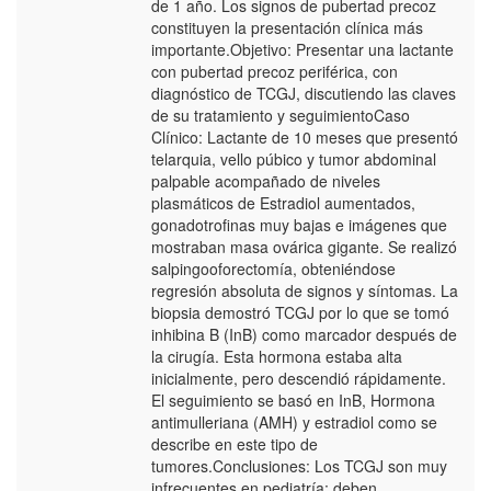
de 1 año. Los signos de pubertad precoz
constituyen la presentación clínica más
importante.Objetivo: Presentar una lactante
con pubertad precoz periférica, con
diagnóstico de TCGJ, discutiendo las claves
de su tratamiento y seguimientoCaso
Clínico: Lactante de 10 meses que presentó
telarquia, vello púbico y tumor abdominal
palpable acompañado de niveles
plasmáticos de Estradiol aumentados,
gonadotrofinas muy bajas e imágenes que
mostraban masa ovárica gigante. Se realizó
salpingooforectomía, obteniéndose
regresión absoluta de signos y síntomas. La
biopsia demostró TCGJ por lo que se tomó
inhibina B (InB) como marcador después de
la cirugía. Esta hormona estaba alta
inicialmente, pero descendió rápidamente.
El seguimiento se basó en InB, Hormona
antimulleriana (AMH) y estradiol como se
describe en este tipo de
tumores.Conclusiones: Los TCGJ son muy
infrecuentes en pediatría; deben