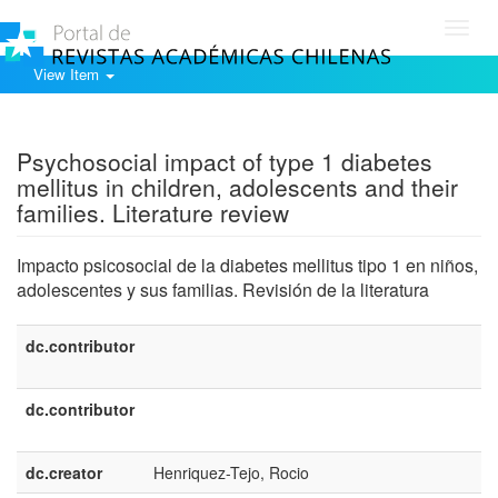
Toggl
navig
View Item
Show simple item record
Psychosocial impact of type 1 diabetes
mellitus in children, adolescents and their
families. Literature review
Impacto psicosocial de la diabetes mellitus tipo 1 en niños,
adolescentes y sus familias. Revisión de la literatura
dc.contributor
e
U
dc.contributor
e
E
dc.creator
Henriquez-Tejo, Rocio