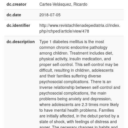
dc.creator
Cartes-Velásquez, Ricardo
dc.date
2018-07-05
dc.identifier
http://www.revistachilenadepediatria.cl/index.
php/rchped/article/view/478
dc.description
Type 1 diabetes mellitus is the most
e
common chronic endocrine pathology
U
among children. Treatment includes diet,
physical activity, insulin medication, and
proper self-control. This self-control may be
difficult, resulting in children, adolescents
and their families suffering diverse
psychosocial complications. There is an
inverse relationship between self-control and
psychosocial complications, the main
problems being anxiety and depression,
where adolescents are 2.3 times more likely
to have mental health problems. Families
are initially affected, in the debut period by a
state of shock, with feelings of distress and
anger. The necesary changes in habits and