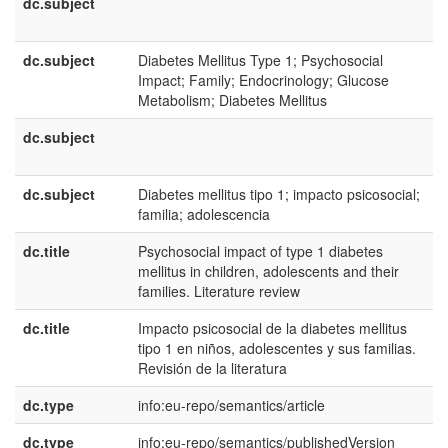
dc.subject
e
U
dc.subject
Diabetes Mellitus Type 1; Psychosocial
e
Impact; Family; Endocrinology; Glucose
U
Metabolism; Diabetes Mellitus
dc.subject
e
E
dc.subject
Diabetes mellitus tipo 1; impacto psicosocial;
e
familia; adolescencia
E
dc.title
Psychosocial impact of type 1 diabetes
e
mellitus in children, adolescents and their
U
families. Literature review
dc.title
Impacto psicosocial de la diabetes mellitus
e
tipo 1 en niños, adolescentes y sus familias.
E
Revisión de la literatura
dc.type
info:eu-repo/semantics/article
dc.type
info:eu-repo/semantics/publishedVersion