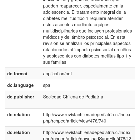
pueden reaparecer, especialmente en la
adolescencia. El tratamiento integral de la
diabetes mellitus tipo 1 requiere atender
estos aspectos mediante equipos
multidisciplinarios que incluyen profesionales
médicos y del ámbito psicosocial. En esta
revisión se analizan los principales aspectos
relacionados al impacto psicosocial en niños
y adolescentes con diabetes mellitus tipo 1 y
sus familias
dc.format
application/pdf
dc.language
spa
dc.publisher
Sociedad Chilena de Pediatría
e
E
dc.relation
http://www.revistachilenadepediatria.cl/index.
php/rchped/article/view/478/740
dc.relation
http://www.revistachilenadepediatria.cl/index.
php/rchped/article/downloadSuppFile/478/13