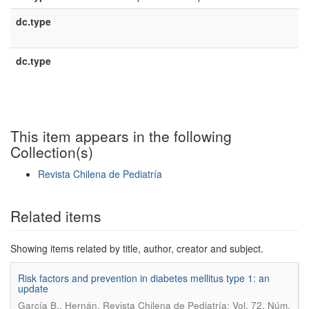
dc.type
e
U
dc.type
e
E
This item appears in the following
Collection(s)
Revista Chilena de Pediatría
Show simple item record
Related items
Showing items related by title, author, creator and subject.
Risk factors and prevention in diabetes mellitus type 1: an
update
.
García B., Hernán
Revista Chilena de Pediatría; Vol. 72, Núm.