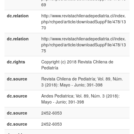
69
dc.relation
http://www.revistachilenadepediatria.cl/index.
php/rchped/article/downloadSuppFile/478/13
70
dc.relation
http://www.revistachilenadepediatria.cl/index.
php/rchped/article/downloadSuppFile/478/13
75
dc.rights
Copyright (c) 2018 Revista Chilena de
e
Pediatría
E
dc.source
Revista Chilena de Pediatría; Vol. 89, Núm.
e
3 (2018): Mayo - Junio; 391-398
U
dc.source
Andes Pediatrica; Vol. 89, Núm. 3 (2018):
e
Mayo - Junio; 391-398
E
dc.source
2452-6053
dc.source
2452-6053