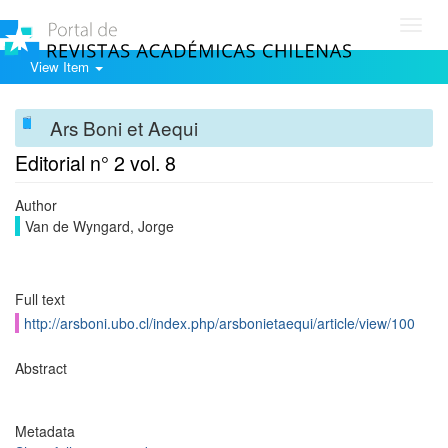
Toggl
navig
View Item
Ars Boni et Aequi
Editorial n° 2 vol. 8
Author
Van de Wyngard, Jorge
Full text
http://arsboni.ubo.cl/index.php/arsbonietaequi/article/view/100
Abstract
Metadata