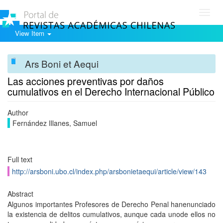
Toggl
navig
View Item
Ars Boni et Aequi
Las acciones preventivas por daños
cumulativos en el Derecho Internacional Público
Author
Fernández Illanes, Samuel
Full text
http://arsboni.ubo.cl/index.php/arsbonietaequi/article/view/143
Abstract
Algunos importantes Profesores de Derecho Penal hanenunciado
la existencia de delitos cumulativos, aunque cada unode ellos no