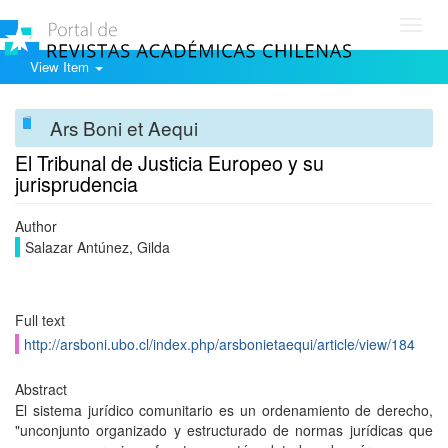
Toggl
navig
View Item
Ars Boni et Aequi
El Tribunal de Justicia Europeo y su
jurisprudencia
Author
Salazar Antúnez, Gilda
Full text
http://arsboni.ubo.cl/index.php/arsbonietaequi/article/view/184
Abstract
El sistema jurídico comunitario es un ordenamiento de derecho,
"unconjunto organizado y estructurado de normas jurídicas que